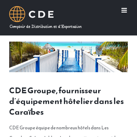
Passer
au
contenu
CDE Groupe, fournisseur
d’équipement hôtelier dans les
Caraïbes
CDE Groupe équipe de nombreux hôtels dans Les