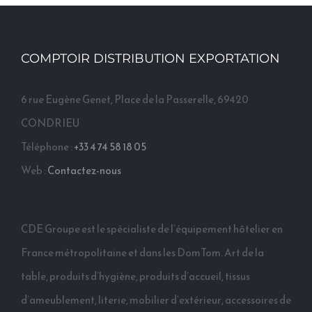
COMPTOIR DISTRIBUTION EXPORTATION
6 rue Eugène Genet, Place de la Passerelle, 69420
CONDRIEU
Téléphone :
+33 4 74 58 18 05
Web :
Contactez-nous
CDE Groupe est le spécialiste de l’équipement hôtelier en
France métropolitaine et dans les DomTom. Art de la
table, produits d’hygiène, produits d’accueil, tissus
d’ameublement, literie, mobilier d’extérieur, accessoires de