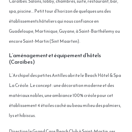
Caraïbes. Salons, lobby, chambres, suite, restaurant, bar,
spa, piscine… Petit tour d’horizon de quelques uns des
établissements hôteliers qui nous confiance en
Guadeloupe, Martinique, Guyane, à Saint-Barthélemy ou
encore Saint-Martin (Sint Maarten).
L’aménagement et équipement d’hôtels
(Caraïbes)
L’Archipel des petites Antilles abrite le Beach Hôtel & Spa
La Créole. Le concept : une décoration moderne et des
matériaux nobles, une ambiance 100% créole pour cet
établissement 4 étoiles caché au beau milieu des palmiers,
lys et hibiscus.
Direction le Grand Case Beach Club à Saint-Martin, ses