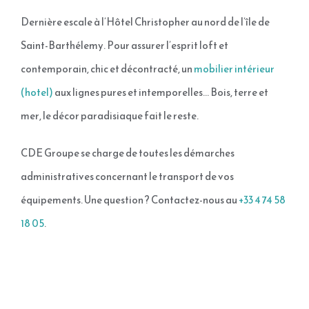
Dernière escale à l’Hôtel Christopher au nord de l’île de
Saint-Barthélemy. Pour assurer l’esprit loft et
contemporain, chic et décontracté, un
mobilier intérieur
(hotel)
aux lignes pures et intemporelles… Bois, terre et
mer, le décor paradisiaque fait le reste.
CDE Groupe se charge de toutes les démarches
administratives concernant le transport de vos
équipements. Une question ? Contactez-nous au
+33 4 74 58
18 05
.